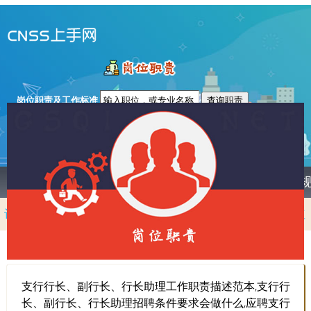
支行行长、副行长、行长助理岗
位职责及工作内容
岗位职责及工作标准
首页
个税计算器
税率表
起征点
职业
计算方法
税后工资
年终奖计算器
劳务报酬
股东分红
特许权
稿酬
偶然所得
转让
租赁
个体户
个税申报
支行行长、副行长、行长助理工作职责描述范本,支行行
长、副行长、行长助理招聘条件要求会做什么,应聘支行