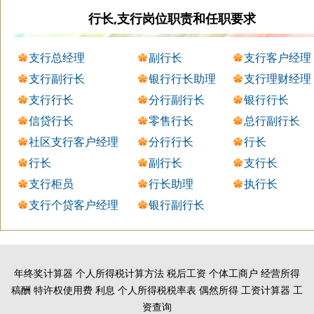
行长,支行岗位职责和任职要求
支行总经理
副行长
支行客户经理
支行副行长
银行行长助理
支行理财经理
支行行长
分行副行长
银行行长
信贷行长
零售行长
总行副行长
社区支行客户经理
分行行长
行长
行长
副行长
支行长
支行柜员
行长助理
执行长
支行个贷客户经理
银行副行长
年终奖计算器
个人所得税计算方法
税后工资
个体工商户
经营所得
稿酬
特许权使用费
利息
个人所得税税率表
偶然所得
工资计算器
工
资查询