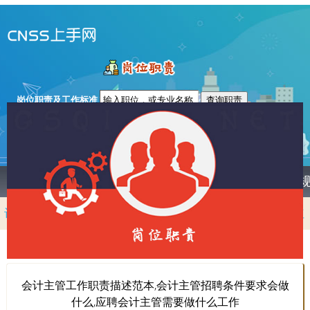
会计主管岗位职责及工作内容
岗位职责及工作标准
首页
个税计算器
税率表
起征点
职业
计算方法
税后工资
年终奖计算器
劳务报酬
股东分红
特许权
稿酬
偶然所得
转让
租赁
个体户
个税申报
会计主管工作职责描述范本,会计主管招聘条件要求会做
什么,应聘会计主管需要做什么工作