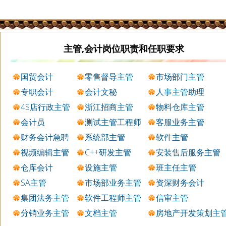
主管,会计岗位职责和任职要求
国贸会计
零售督导主管
市场部门主管
专职会计
会计文秘
人事主管助理
4S店行政主管
浙江招商主管
物料仓库主管
会计员
测试主管工程师
客服业务主管
财务会计急聘
系统部主管
软件主管
视频编辑主管
C++研发主管
安装售后服务主管
仓库会计
设施主管
班主任主管
SA主管
市场部业务主管
资深财务会计
集团法务主管
软件工程师主管
信审主管
分销业务主管
文档主管
房地产开发策划主