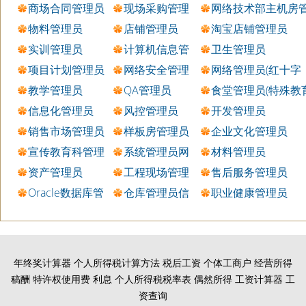
商场合同管理员
现场采购管理
网络技术部主机房
员
理员
物料管理员
店铺管理员
淘宝店铺管理员
实训管理员
计算机信息管
卫生管理员
理员
项目计划管理员
网络安全管理
网络管理员(红十字
员
会)
教学管理员
QA管理员
食堂管理员(特殊教
学校)
信息化管理员
风控管理员
开发管理员
销售市场管理员
样板房管理员
企业文化管理员
宣传教育科管理
系统管理员网
材料管理员
员
管
资产管理员
工程现场管理
售后服务管理员
员
Oracle数据库管
仓库管理员信
职业健康管理员
理员
息
年终奖计算器
个人所得税计算方法
税后工资
个体工商户
经营所得
稿酬
特许权使用费
利息
个人所得税税率表
偶然所得
工资计算器
工
资查询