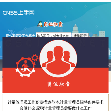
计量管理员岗位职责及工作内容
岗位职责及工作标准
首页
个税计算器
税率表
起征点
职业
计算方法
税后工资
年终奖计算器
劳务报酬
股东分红
特许权
稿酬
偶然所得
转让
租赁
个体户
个税申报
计量管理员工作职责描述范本,计量管理员招聘条件要求
会做什么,应聘计量管理员需要做什么工作