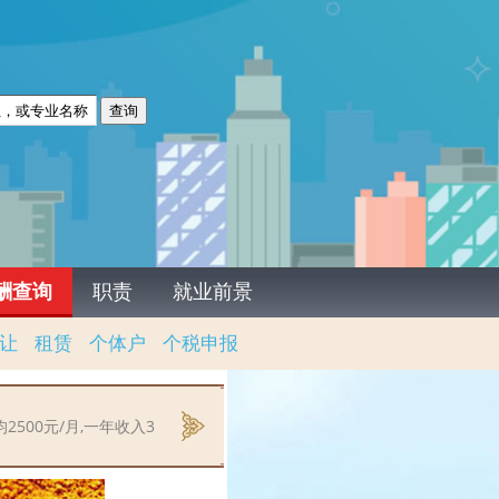
酬查询
职责
就业前景
让
租赁
个体户
个税申报
00元/月,一年收入3