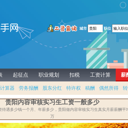
城市
职位
表
起征点
职业规划
扣税
工资计算
薪
计算器
劳务报酬
股东分红
特许权
稿酬
偶然所得
转
贵阳内容审核实习生工资一般多少
资待遇多少钱一个月、年薪多少，贵阳做内容审核实习生真实月薪薪酬平均25
万