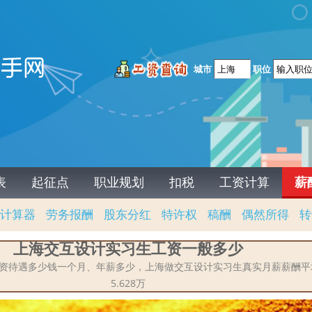
城市
职位
表
起征点
职业规划
扣税
工资计算
薪
计算器
劳务报酬
股东分红
特许权
稿酬
偶然所得
转
上海交互设计实习生工资一般多少
工资待遇多少钱一个月、年薪多少，上海做交互设计实习生真实月薪薪酬平均4
5.628万