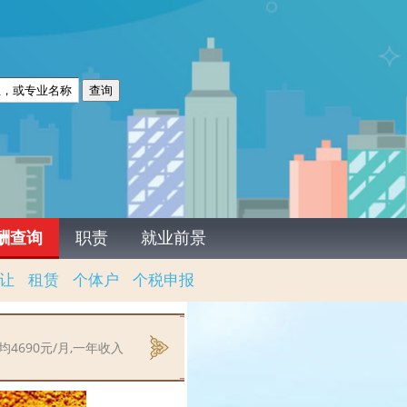
酬查询
职责
就业前景
让
租赁
个体户
个税申报
690元/月,一年收入