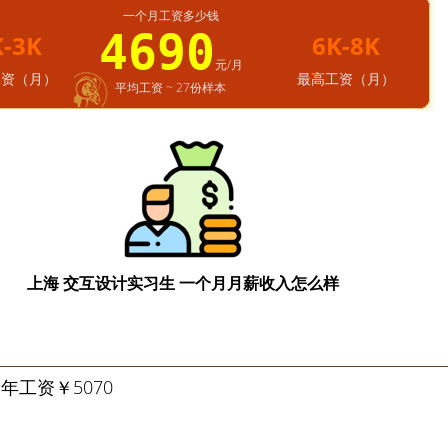
一个月工资多少钱
4690
K-3K
6K-8K
元/月
工资（月）
最高工资（月）
平均工资 ~ 27份样本
上海 交互设计实习生 一个月月薪收入怎么样
年工资￥5070